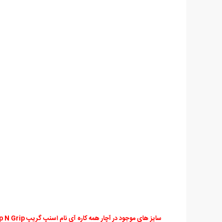
سایز های موجود در آچار همه کاره آی نام اسنپ گریپ Snap N Grip: