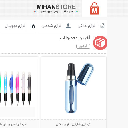
لوازم خانگی
لوازم شخصی
لوازم دیجیتال
آخرین محصولات
آرشیو
نمایش توضیحات بیشتر
نمایش توضیحات 
اتومایزر شارژی عطر و ادکلن
خودکار اسپری دار Health PEN