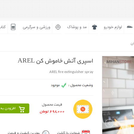
لوازم خودرو
مد و پوشاک
ورزشی و سرگرمی
کتاب
ان
اسپری آتش خاموش کن AREL
AREL fire extinguisher spray
قیمت محصول
افزودن به 
698,000 تومان
ضمانت بازگشت
بهترین کیفیت و قیمت