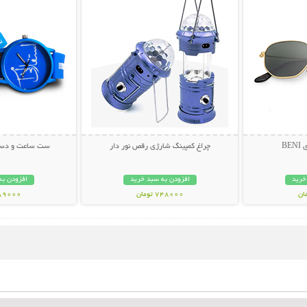
BE
چراغ کمپینگ شارژی رقص نور دار
ست ساعت و دستب
خرید
افزودن به سبد خرید
افزودن به
748000 تومان
289000 تو