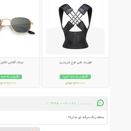
قوزبند طبی طرح ضربدری
عینک آفتابی لاکچری NI
افزودن به سبد خرید
افزودن به سبد 
598000 تومان
498000 تومان
:
28 - 07 - 1396
.............
سلام رنگ دیگه ای نداره؟