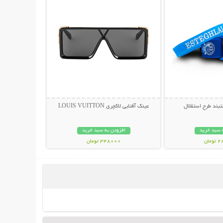
ند طرح استقلال
عینک آفتابی لاکچری LOUIS VUITTON
 سبد خرید
افزودن به سبد خرید
مان
348000 تومان