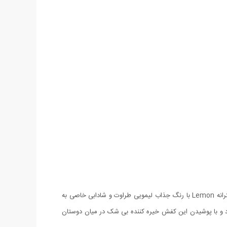
همواره در فصول گرم خانم ها و دختران شیک پوش به دنبال کفش خنکی هستند که علاوه بر راحتی از طراحی ویژه ای نیز برخوردار باشد. کفش دخترانه Lemon با رنگ جذاب لیمویی طراوت و شادابی خاصی به
د و با پوشیدن این کفش خیره کننده بی شک در میان دوستان