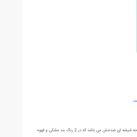
ساعت مچی Casio BEM-506 یکی از جدیدترین مدل های عرضه شده کمپانی معتبر کاسیو می باشد. این ساعت دارای بند چرم بسیار با کیفیت و صفحه شیشه ای ضدخش می باشد که در 2 رنگ بند مشکی و قهوه