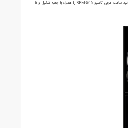
ای و همچنین صفحه سفید و مشکی عرضه شده است. این ساعت دارای تقویم روز شمار می باشد و تا 80 درصد نیز ضد آب است. هم اکنون می توانید ساعت مچی کاسیو BEM-506 را همراه با جعبه شکیل و 6