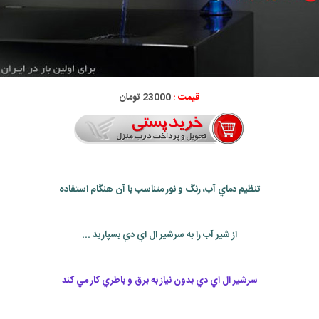
قیمت :
23000 تومان
تنظيم دماي آب، رنگ و نور متناسب با آن هنگام استفاده
از شير آب را به سرشير ال اي دي بسپاريد ...
سرشير ال اي دي بدون نياز به برق و باطري كار مي كند