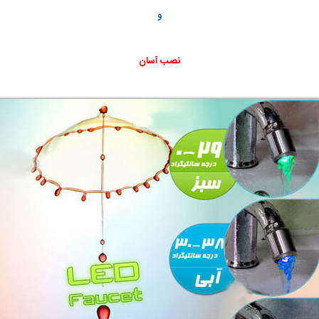
و
نصب آسان