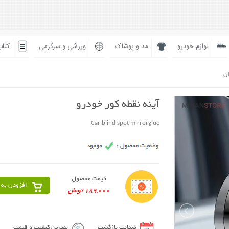
لوازم خودرو
مد و پوشاک
ورزشی و سرگرمی
کتاب
ان
آینه نقطه کور خودرو
Car blind spot mirrorglue
قیمت محصول
افزودن به 
189,000 تومان
ضمانت بازگشت
بهترین کیفیت و قیمت