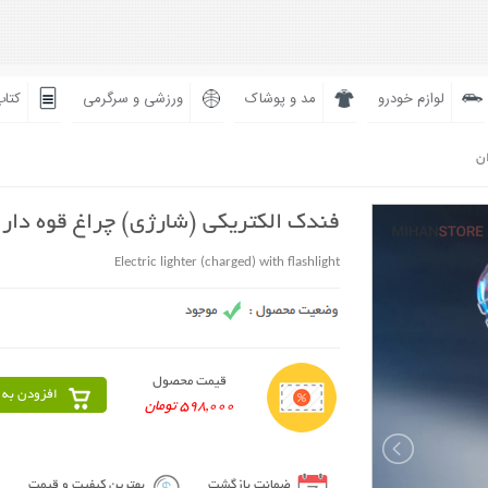
لوازم خودرو
مد و پوشاک
ورزشی و سرگرمی
کتاب
ان
فندک الکتریکی (شارژی) چراغ قوه دار
Electric lighter (charged) with flashlight
قیمت محصول
افزودن به 
598,000 تومان
ضمانت بازگشت
بهترین کیفیت و قیمت