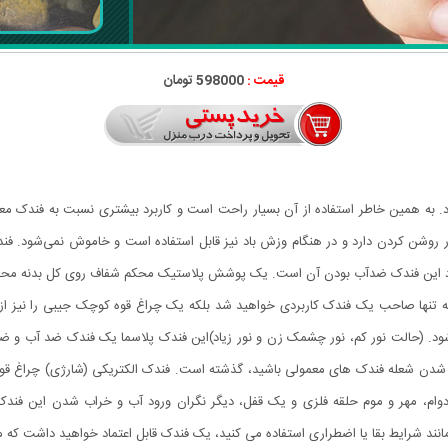
قیمت :
598000 تومان
به همین خاطر استفاده از آن بسیار راحت است و کاربرد بیشتری نسبت به فندک معمول
ر روشن کردن دارد و در هنگام وزش باد نیز قابل استفاده است و خاموش نمی‌شود. فندک
 این فندک ضدآب بودن آن است. یک پوشش پلاستیک محکم شفاف روی کل بدنه محصول قرا
ود. (حالت نور کم، نور چشمک زن و نور زیاد)این فندک پلاسما یک فندک ضد آب و ضد ب
شدن شعله فندک های معمولی باشید، گذشته است. فندک الکتریکی (شارژی) چراغ قوه 
یک قاب بیرونی بادوام، مهر و موم حلقه فلزی و یک قفل، دیگر نگران ورود آب و خراب شدن ای
نند شرایط بقا یا اضطراری استفاده می کنید، یک فندک قابل اعتماد خواهید داشت که م