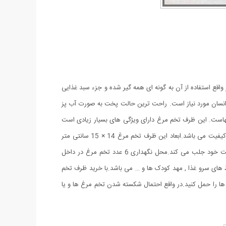
اقع استفاده از آن به گونه ای همه گیر شده و جزء سبد غذایی
انسان مورد نیاز است. راحت ترین حالت پخت به صورت آب پز
نهاست. این ظرف تخم مرغ دارای ویژگی های بسیار زیادی است
که در ادامه به آن اشاره خواهد شد.جنس به کار رفته در ساخت استند تخم مرغ پنگوئنی از پلاستیک مرغوب و مقاوم در برابر حرارت بوده که بسیار با کیفیت می باشد.ابعاد این ظرف تخم مرغ 14 × 15 سانتی متر
است لذا فضای زیادی از محیط یخچال یا قابلمه شما را اشغال نخواهد کرد.طراحی انجام شده به گونه ای جذاب است که نظر هر بیننده ای را به سمت خود جلب می کند.محل نگهداری 6 عدد تخم مرغ در داخل
 های سرو غذا , مهد کودک ها و … می باشد.با خرید ظرف تخم
 ها را حمل کنید.در واقع احتمال شکسته شدن تخم مرغ ها و یا