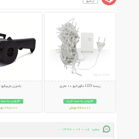
آرشیو
نمایش توضیحات بیشتر
نمایش توضیحات 
ریسه LED دکوراتیو 10 متری
بادبزن باربیکیو 
افزودن به سبد خرید
افزودن به سبد 
348000 تومان
298000 تومان
سعید
06 - 12 - 1399
: