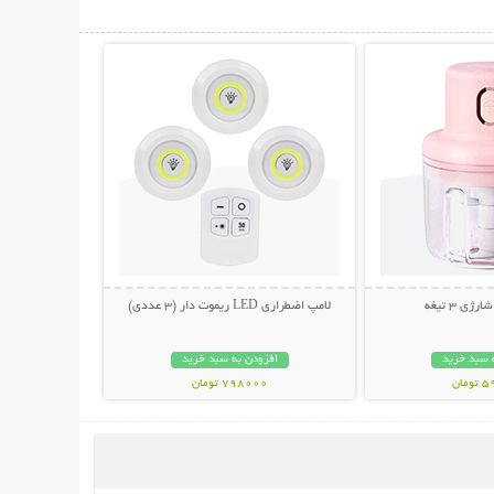
حات بیشتر
نمایش توضیحات بیشتر
ی 3 تیغه
لامپ اضطراری LED ریموت دار (3 عددی)
 سبد خرید
افزودن به سبد خرید
مان
798000 تومان