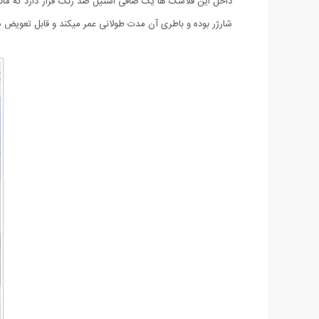
داخل این فلاسک ها یک صافی استیل ضد زنگ قرار دارد که مانع
شارژر بوده و باطری آن مدت طولانی عمر میکند و قابل تعویض می باشد. همچنین خ