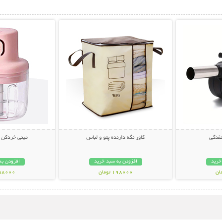
بیشتر
نمایش توضیحات بیشتر
نمایش توضی
تفنگی
کاور نگه دارنده پتو و لباس
مینی خردکن شارژ
خرید
افزودن به سبد خرید
افزودن به
198000 تومان
598000 تو