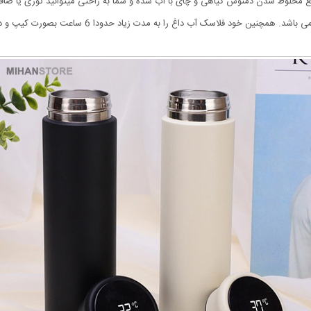
 مخلوط شدن دمنوش گیاهی و چای با آب شده و شما به راحتی میتوانید توری یا صافی
ود فلاسک آب داغ را به مدت زیاد حدودا 6 ساعت بصورت کیپ و داغ حفظ میکند.