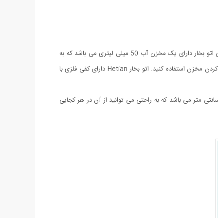
اتو بخار مسافرتی تاشو Hetian مدل CL- 258B دارای دسته تاشو 90 درجه می باشد که جایگذاری و حمل آن را در چمدان راحت تر کرده است. این اتو بخار دارای یک مخزن آب 50 میلی لیتری می باشد که به
راحتی از روی دسته جدا شده و می توانید آن را آب کنید. همچنین دارای یک پیمانه آب پلاستیکی مخصوص می باشد که می توانید از آن جهت آب کردن مخزن استفاده کنید. اتو بخار Hetian دارای کفی فلزی با
چرخان و مدرج روی بدنه جهت کنترل حرارت اتو تعبیه شده است. علاوه بر این سیم برق این اتو از جنس بسیار با کیفیت و طول 1 متر و 30 سانتی متر می باشد که به راحتی می توانید از آن در هر کجایی