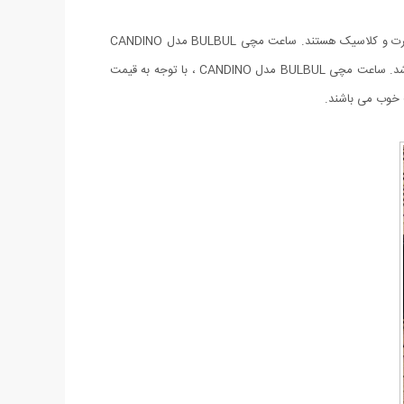
شرکت BULBUL، یکی از تولیدکنندگان ساعت‌های مچی با طرح‌های خاص و زیبا است. ساعت های ساخت این شرکت ساعت‌هایی دارای طرحی اسپرت و کلاسیک هستند. ساعت مچی BULBUL مدل CANDINO
جديدترين محصول كمپاني محبوب BULBUL مي باشد. اين ساعت با شكل و شمايلي متفاوت جزو خانواده‌ی ساعت‌های مچی با طراحی مدرن می باشد. ساعت مچی BULBUL مدل CANDINO ، با توجه به قیمت
 خوب می باشند.