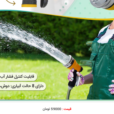
قیمت :
59000 تومان