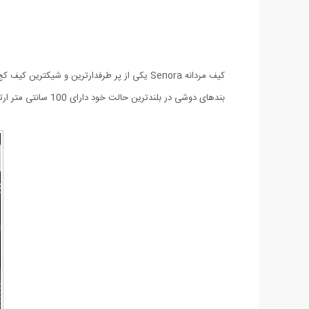
بندهای دوشی در بلندترین حالت خود دارای 100 سانتی متر ارتفاع می باشد. کیف مردانه Senora با ظاهری شکیل و کیفیتی عالی در رنگ مشکی عرضه شده است.