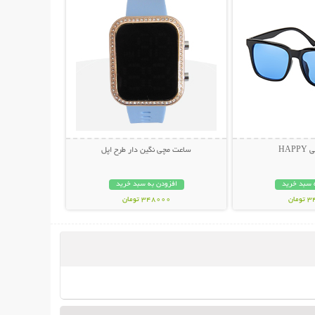
HAP
ساعت مچی نگین دار طرح اپل
 سبد خرید
افزودن به سبد خرید
مان
348000 تومان