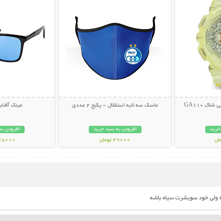
ک GA110
ماسک سه لایه استقلال - پکیج 2 عددی
عینک آفتابی PY
خرید
افزودن به سبد خرید
افزودن به
49000 تومان
348000 تو
 ولی خود سویشرت سیاه باشه