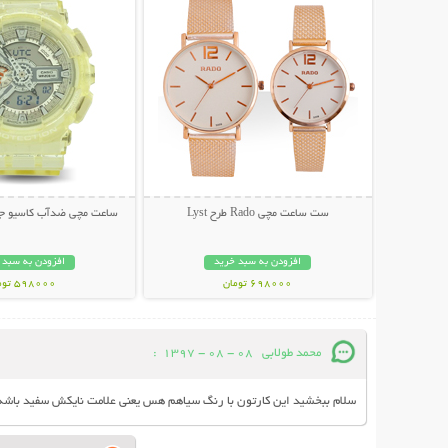
ست ساعت مچی Rado طرح Lyst
ساعت مچی ضدآب کاسیو جی شا
افزودن به سبد خرید
افزودن به سبد 
698000 تومان
598000 تومان
محمد طولابی
08 - 08 - 1397
:
سلام ببخشید این کارتون با رنگ سیاهم هس یعنی علامت نایکش سفید باشه