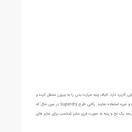
اربرد دارد‏.‏ الیاف پنبه حرارت بدن را به بیرون منتقل کرده و
در نتیجه خنک هستند‏.‏ امروزه آقایان به دنبال لباس هایی راحت و در عین حال شیک و خوش استایل هستند که در منزل یا خارج از منزل مانند باشگاه و غیره استفاده نمایند. رکابی طرح Superdry در عین حال که
جه یک نخ و پنبه به صورت فری سایز (مناسب برای سایز های