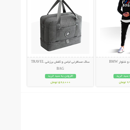
لوار BMW
ساک مسافرتی لباس و کفش برزنتی TRAVEL
BAG
 سبد خرید
افزودن به سبد خرید
مان
598000 تومان