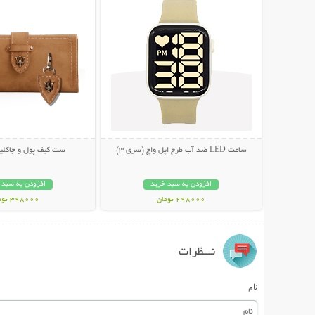
ساعت LED ضد آب طرح اپل واچ (سری 3)
ست کیف پول و جاکلید
افزودن به سبد خرید
افزودن به سبد 
298000 تومان
398000 تومان
نـــظرات
نام