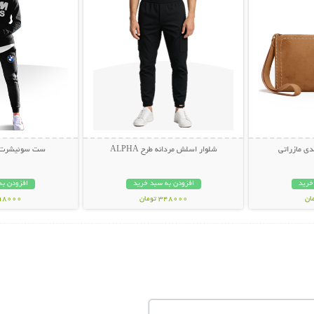
ی مازراتی
شلوار اسلش مردانه طرح ALPHA
ست سوئیشرت و ش
خرید
افزودن به سبد خرید
افزودن به
348000 تومان
998000 تو